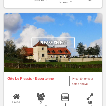
persons
m2
bedroom
PLEASE SELECT
Gîte Le Plessis - Essertenne
Price: Enter your
dates above
2
65
House
1