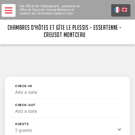
Site Officiel de l'hébergement
, partenaire de
Office de Tourisme Creusot Montceau
et
soutenu par Destination Saône et Loire
CHAMBRES D'HÔTES ET GÎTE LE PLESSIS - ESSERTENNE -
CREUSOT MONTCEAU
CHECK-IN
Add a date
CHECK-OUT
Add a date
GUESTS
2 guests