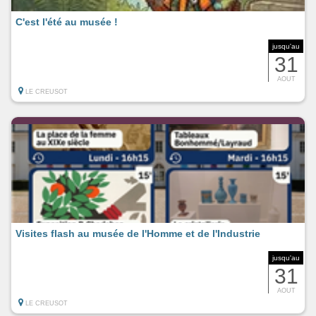
C'est l'été au musée !
jusqu'au
31
AOUT
LE CREUSOT
Visites flash au musée de l'Homme et de l'Industrie
jusqu'au
31
AOUT
LE CREUSOT