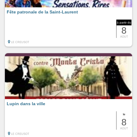
Fête patronale de la Saint-Laurent
à partir du
8
AOUT
LE CREUSOT
Lupin dans la ville
le
8
AOUT
LE CREUSOT