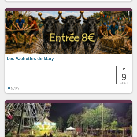
Les Vachettes de Mary
le
9
AOUT
MARY