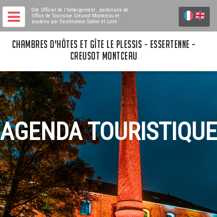
Site Officiel de l'hébergement
, partenaire de
Office de Tourisme Creusot Montceau
et
soutenu par Destination Saône et Loire
CHAMBRES D'HÔTES ET GÎTE LE PLESSIS - ESSERTENNE -
CREUSOT MONTCEAU
AGENDA TOURISTIQUE