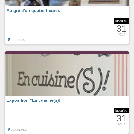
Au gré d'un quatre-heures
jusqu'au
31
AOUT
ECUISSES
Exposition "En cuisine(s)!
jusqu'au
31
AOUT
LE CREUSOT