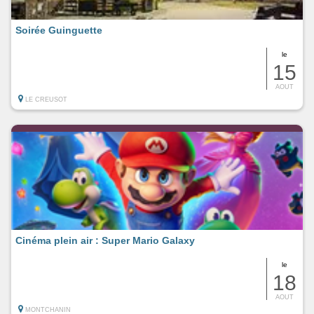
Soirée Guinguette
le
15
AOUT
LE CREUSOT
Cinéma plein air : Super Mario Galaxy
le
18
AOUT
MONTCHANIN