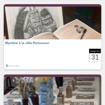
Mystère à la villa Perrusson
jusqu'au
31
AOUT
ECUISSES